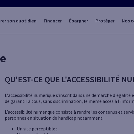
rer son quotidien
Financer
Épargner
Protéger
Nos c
ue
QU'EST-CE QUE L'ACCESSIBILITÉ N
L'accessibilité numérique s'inscrit dans une démarche d'égalité 
de garantir à tous, sans discrimination, le même accès à l'inform
L’accessibilité numérique consiste à rendre les contenus et serv
personnes en situation de handicap notamment.
Un site perceptible ;