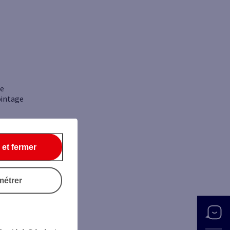
ce
ointage
 et fermer
métrer