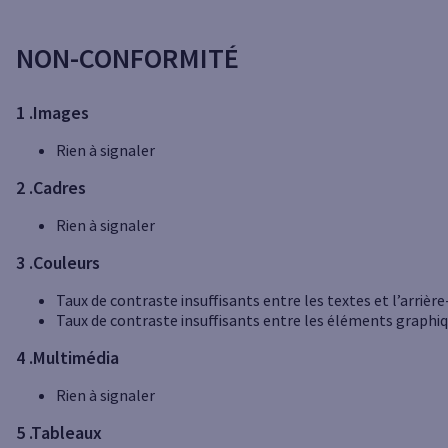
NON-CONFORMITÉ
1 .Images
Rien à signaler
2 .Cadres
Rien à signaler
3 .Couleurs
Taux de contraste insuffisants entre les textes et l’arrièr
Taux de contraste insuffisants entre les éléments graphiq
4 .Multimédia
Rien à signaler
5 .Tableaux