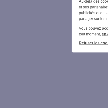
Au-delà des cook
et ses partenaire
publicités et des
partager sur les 
Vous pouvez accéd
tout moment,
en 
Refuser les coo