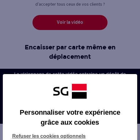
d’accepter tous ceux de vos clients ?
Voir la vidéo
Encaisser par carte même en
déplacement
Le visionnage de cette vidéo entraine un dépôt de
cookies par la plateforme vidéo.
Pour poursuivre sa lecture, cliquez ici :
Autoriser
Personnaliser votre expérience
Consulter notre politique de gestion des cookies
grâce aux cookies
Refuser les cookies optionnels