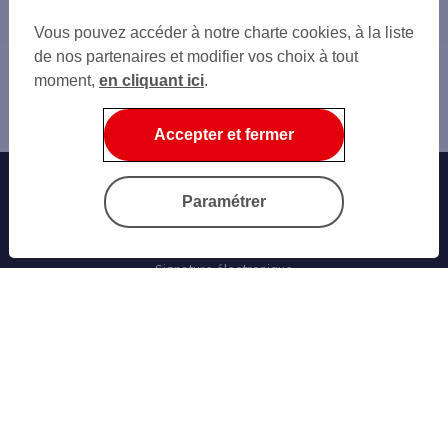
Vous pouvez accéder à notre charte cookies, à la liste
de nos partenaires et modifier vos choix à tout
moment,
en cliquant ici
.
Accueil
Charte données
Accepter et fermer
Banque au quotidien
Paramétrer
Progéliance Net
L’application PRO
Signature électronique
Cartes bancaires
Nos simulateurs
Nos cartes bancaires professionnelles
Les solutions monétiques