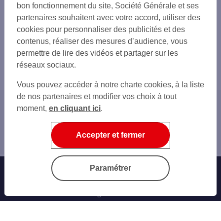
bon fonctionnement du site, Société Générale et ses
partenaires souhaitent avec votre accord, utiliser des
cookies pour personnaliser des publicités et des
contenus, réaliser des mesures d’audience, vous
permettre de lire des vidéos et partager sur les
réseaux sociaux.
Vous pouvez accéder à notre charte cookies, à la liste
de nos partenaires et modifier vos choix à tout
moment,
en cliquant ici
.
Accueil
Créateurs d'entreprises
Accepter et fermer
Aide
Paramétrer
Banque au quotidien
Progéliance Net
L’application PRO
Signature électronique