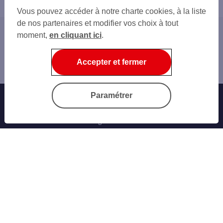
Vous pouvez accéder à notre charte cookies, à la liste
de nos partenaires et modifier vos choix à tout
moment,
en cliquant ici
.
Accueil
Créateurs d'entreprises
Accepter et fermer
Business Model
Paramétrer
Banque au quotidien
Progéliance Net
L’application PRO
Signature électronique
Cartes bancaires
Nos simulateurs
Nos cartes bancaires professionnelles
Les solutions monétiques