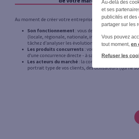
de votre marché
Au-delà des cook
et ses partenaire
publicités et des
Au moment de créer votre entreprise, une première étape e
partager sur les 
Son fonctionnement
: vous devez tout d'abord étudi
(locale, régionale, nationale, internationale, etc.) ai
Vous pouvez accéd
tâchez d'analyser les évolutions et perspectives d'évol
tout moment,
en 
Les produits concurrents
: vous devez ensuite lister
d'une concurrence directe - à savoir un produit similai
Refuser les coo
Les acteurs du marché
: la compréhension de votre 
portrait type de vos clients, des utilisateurs (qui ne