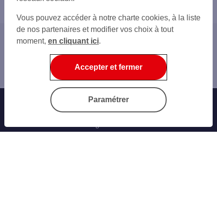
Vous pouvez accéder à notre charte cookies, à la liste
de nos partenaires et modifier vos choix à tout
moment,
en cliquant ici
.
Accueil
Créateurs d'entreprises
Accepter et fermer
Protection
Paramétrer
Banque au quotidien
Progéliance Net
L’application PRO
Signature électronique
Cartes bancaires
Nos simulateurs
Nos cartes bancaires professionnelles
Les solutions monétiques