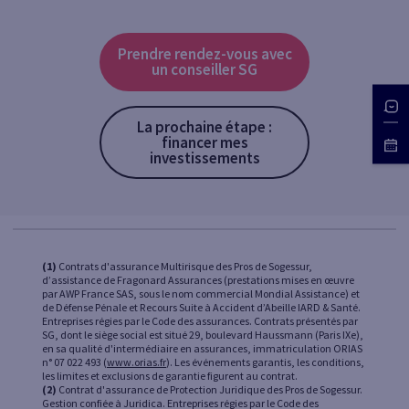
Prendre rendez-vous avec
un conseiller SG
La prochaine étape :
financer mes
investissements
(1)
Contrats d'assurance Multirisque des Pros de Sogessur,
d’assistance de Fragonard Assurances (prestations mises en œuvre
par AWP France SAS, sous le nom commercial Mondial Assistance) et
de Défense Pénale et Recours Suite à Accident d’Abeille IARD & Santé.
Entreprises régies par le Code des assurances. Contrats présentés par
SG, dont le siège social est situé 29, boulevard Haussmann (Paris IXe),
en sa qualité d'intermédiaire en assurances, immatriculation ORIAS
n° 07 022 493 (
www.orias.fr
). Les événements garantis, les conditions,
les limites et exclusions de garantie figurent au contrat.
(2)
Contrat d'assurance de Protection Juridique des Pros de Sogessur.
Gestion confiée à Juridica. Entreprises régies par le Code des