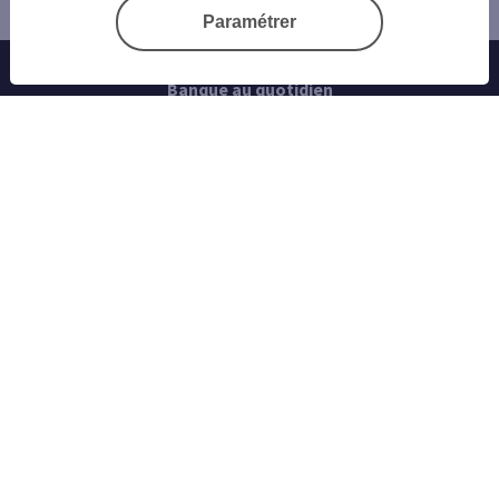
profession libérale ?
Paramétrer
Banque au quotidien
Progéliance Net
L’application PRO
Signature électronique
Cartes bancaires
Nos simulateurs
Nos cartes bancaires professionnelles
Les solutions monétiques
Ouvrir un compte
L’offre Jazz Pro
Conseils et Services
Créateur d’entreprise