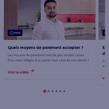
4 MIN
Quels moyens de paiement accepter ?
Enc
dé
Les moyens de paiement sont de plus en plus variés.
Êtes-vous obligés d’accepter tous ceux de vos clients ?
Enca
est 
des
Voir la vidéo
Voir